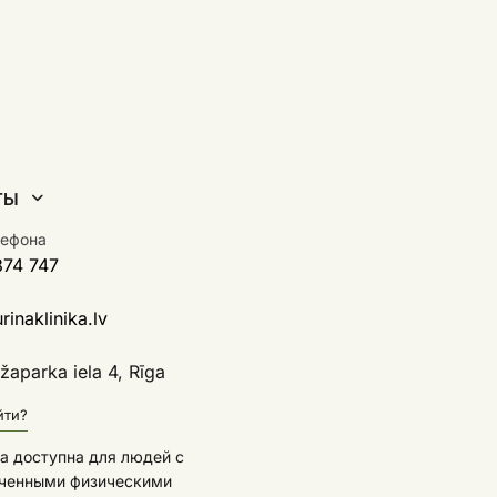
ТЫ
лефона
374 747
inaklinika.lv
aparka iela 4, Rīga
йти?
а доступна для людей с
ченными физическими