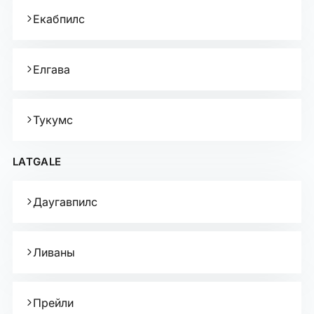
Екабпилс
Елгава
Тукумс
LATGALE
Даугавпилс
Ливаны
Прейли