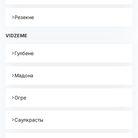
Резекне
VIDZEME
Гулбене
Мадона
Огре
Саулкрасты