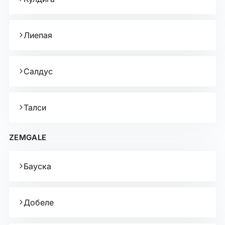
Лиепая
Салдус
Талси
ZEMGALE
Бауска
Добеле