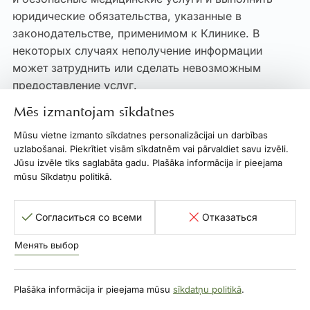
юридические обязательства, указанные в
законодательстве, применимом к Клинике. В
некоторых случаях неполучение информации
может затруднить или сделать невозможным
предоставление услуг.
Mēs izmantojam sīkdatnes
6. Возможные получатели персональных данных
Mūsu vietne izmanto sīkdatnes personalizācijai un darbības
6.1. Мы обрабатываем ваши персональные данные
uzlabošanai. Piekrītiet visām sīkdatnēm vai pārvaldiet savu izvēli.
в соответствии с применимым законодательством
Jūsu izvēle tiks saglabāta gadu. Plašāka informācija ir pieejama
и заботимся о том, чтобы ваши персональные
mūsu Sīkdatņu politikā.
данные не были доступны третьим лицам, которые
не имеют правовых оснований для обработки
Согласиться со всеми
Отказаться
ваших персональных данных.
Менять выбор
6.2. Доступ к вашим персональным данным при
необходимости могут иметь:
Plašāka informācija ir pieejama mūsu
sīkdatņu politikā
.
пациент о себе;