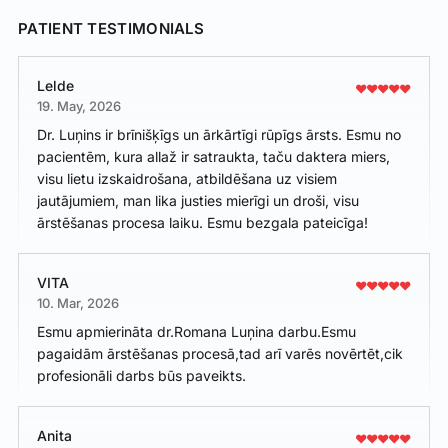
PATIENT TESTIMONIALS
Lelde
19. May, 2026
Dr. Luņins ir brīnišķīgs un ārkārtīgi rūpīgs ārsts. Esmu no
pacientēm, kura allaž ir satraukta, taču daktera miers,
visu lietu izskaidrošana, atbildēšana uz visiem
jautājumiem, man lika justies mierīgi un droši, visu
ārstēšanas procesa laiku. Esmu bezgala pateicīga!
VITA
10. Mar, 2026
Esmu apmierināta dr.Romana Luņina darbu.Esmu
pagaidām ārstēšanas procesā,tad arī varēs novērtēt,cik
profesionāli darbs būs paveikts.
Anita