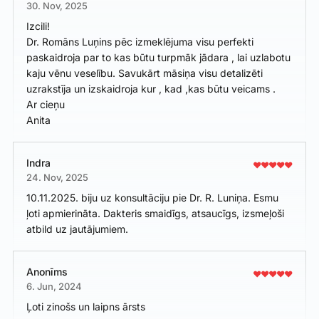
30. Nov, 2025
Izcili!
Dr. Romāns Luņins pēc izmeklējuma visu perfekti
paskaidroja par to kas būtu turpmāk jādara , lai uzlabotu
kaju vēnu veselību. Savukārt māsiņa visu detalizēti
uzrakstīja un izskaidroja kur , kad ,kas būtu veicams .
Ar cieņu
Anita
Indra
24. Nov, 2025
10.11.2025. biju uz konsultāciju pie Dr. R. Luniņa. Esmu
ļoti apmierināta. Dakteris smaidīgs, atsaucīgs, izsmeļoši
atbild uz jautājumiem.
Anonīms
6. Jun, 2024
Ļoti zinošs un laipns ārsts