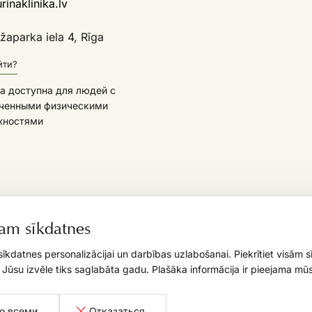
inaklinika.lv
aparka iela 4, Rīga
йти?
а доступна для людей с
ченными физическими
жностями
,
am sīkdatnes
īkdatnes personalizācijai un darbības uzlabošanai. Piekrītiet visām 
. Jūsu izvēle tiks saglabāta gadu. Plašāka informācija ir pieejama mūs
со всеми
Отказаться