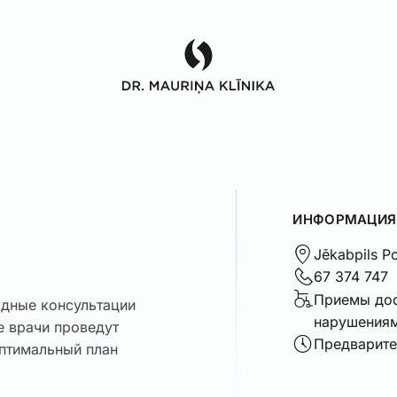
ИНФОРМАЦИЯ
Jēkabpils Po
67 374 747
Приемы дос
здные консультации
нарушения
е врачи проведут
Предварите
оптимальный план