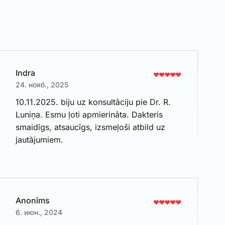
Indra
24. нояб., 2025
10.11.2025. biju uz konsultāciju pie Dr. R.
Luniņa. Esmu ļoti apmierināta. Dakteris
smaidīgs, atsaucīgs, izsmeļoši atbild uz
jautājumiem.
Anonīms
6. июн., 2024