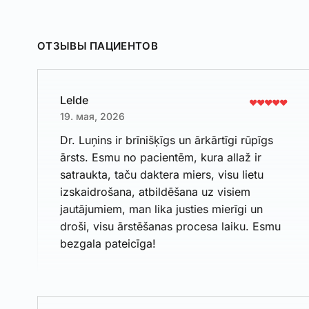
ОТЗЫВЫ ПАЦИЕНТОВ
Lelde
19. мая, 2026
Dr. Luņins ir brīnišķīgs un ārkārtīgi rūpīgs
ārsts. Esmu no pacientēm, kura allaž ir
satraukta, taču daktera miers, visu lietu
izskaidrošana, atbildēšana uz visiem
jautājumiem, man lika justies mierīgi un
droši, visu ārstēšanas procesa laiku. Esmu
bezgala pateicīga!