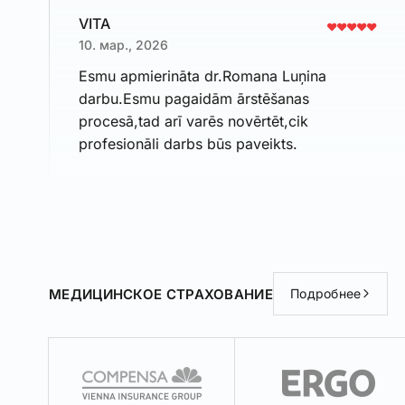
VITA
10. мар., 2026
Esmu apmierināta dr.Romana Luņina
darbu.Esmu pagaidām ārstēšanas
procesā,tad arī varēs novērtēt,cik
profesionāli darbs būs paveikts.
МЕДИЦИНСКОЕ СТРАХОВАНИЕ
Подробнее