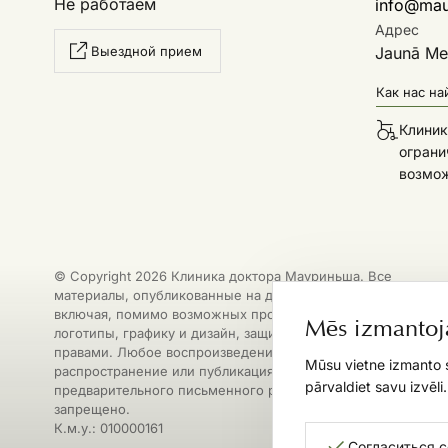
Не работаем
info@maur
Адрес
Выездной прием
Jaunā Mež
Как нас на
Клиник
ограни
возмо
© Copyright 2026 Клиника доктора Мауриньша. Все
материалы, опубликованные на данном сайте, в том числе
включая, помимо возможных прочих, тексты, изображения
Mēs izmantoj
логотипы, графику и дизайн, защищены авторскими
правами. Любое воспроизведение, копирование,
Mūsu vietne izmanto s
распространение или публикация данных материалов без
pārvaldiet savu izvēli
предварительного письменного разрешения строго
запрещено.
К.м.у.: 010000161
Согласиться 