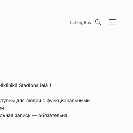
Lat
Eng
Rus
liklīnikā Stadiona ielā 1
тупны для людей с функциональными
ми
льная запись — обязательна!