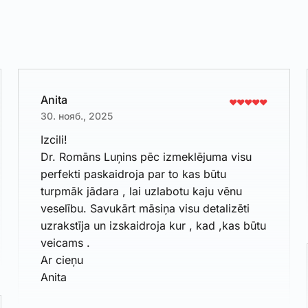
Anita
30. нояб., 2025
Izcili!
Dr. Romāns Luņins pēc izmeklējuma visu
perfekti paskaidroja par to kas būtu
turpmāk jādara , lai uzlabotu kaju vēnu
veselību. Savukārt māsiņa visu detalizēti
uzrakstīja un izskaidroja kur , kad ,kas būtu
veicams .
Ar cieņu
Anita