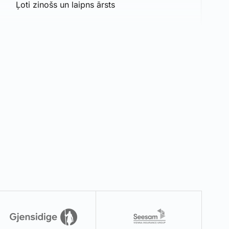
Ļoti zinošs un laipns ārsts