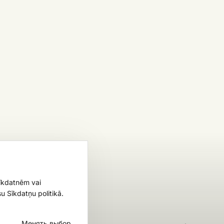
sīkdatnēm vai
u Sīkdatņu politikā.
Менять выбор