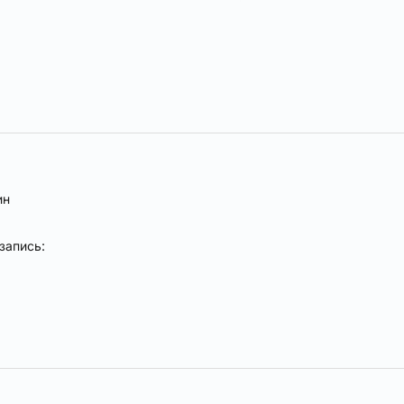
ин
запись: