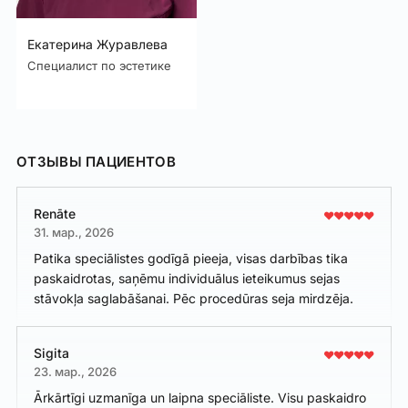
Екатерина Журавлева
Специалист по эстетике
ОТЗЫВЫ ПАЦИЕНТОВ
Renāte
31. мар., 2026
Patika speciālistes godīgā pieeja, visas darbības tika
paskaidrotas, saņēmu individuālus ieteikumus sejas
stāvokļa saglabāšanai. Pēc procedūras seja mirdzēja.
Sigita
23. мар., 2026
Ārkārtīgi uzmanīga un laipna speciāliste. Visu paskaidro