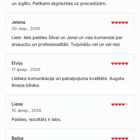
un izglīto. Patīkami atgriezties uz procedūrām.
Jelena
20. мар., 2026
Liels- liels paldies Silvai un Janai un vias komandai par
atsaucbu un profesionalitāti. Turpināšu vel un vel reiz
Elvijs
17. февр., 2026
Lieliska komunikācija un pakalpojuma kvalitāte. Augsta
līmeņa klīnika.
Liene
10. февр., 2026
Paldies, rezultāts ir labs.
Baiba