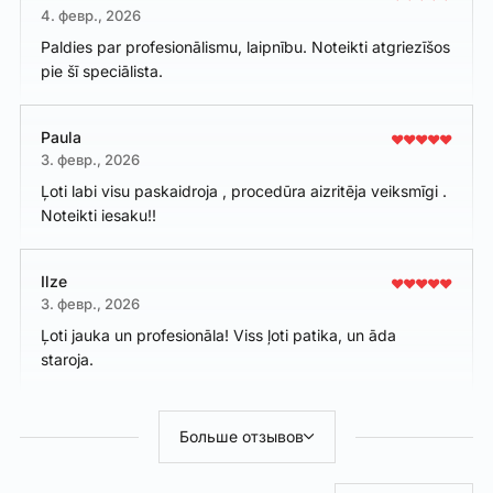
4. февр., 2026
Paldies par profesionālismu, laipnību. Noteikti atgriezīšos
pie šī speciālista.
Paula
3. февр., 2026
Ļoti labi visu paskaidroja , procedūra aizritēja veiksmīgi .
Noteikti iesaku!!
Ilze
3. февр., 2026
Ļoti jauka un profesionāla! Viss ļoti patika, un āda
staroja.
Больше отзывов