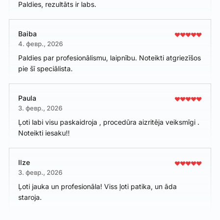
Paldies, rezultāts ir labs.
Baiba
4. февр., 2026
Paldies par profesionālismu, laipnību. Noteikti atgriezīšos
pie šī speciālista.
Paula
3. февр., 2026
Ļoti labi visu paskaidroja , procedūra aizritēja veiksmīgi .
Noteikti iesaku!!
Ilze
3. февр., 2026
Ļoti jauka un profesionāla! Viss ļoti patika, un āda
staroja.