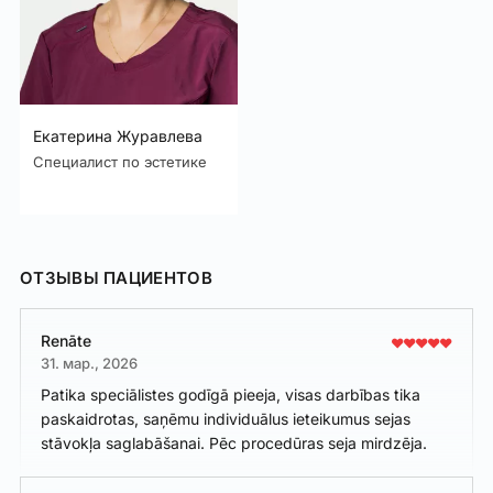
Екатерина Журавлева
Специалист по эстетике
ОТЗЫВЫ ПАЦИЕНТОВ
Renāte
31. мар., 2026
Patika speciālistes godīgā pieeja, visas darbības tika
paskaidrotas, saņēmu individuālus ieteikumus sejas
stāvokļa saglabāšanai. Pēc procedūras seja mirdzēja.