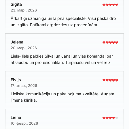
Sigita
23. мар., 2026
Ārkārtīgi uzmanīga un laipna speciāliste. Visu paskaidro
un izglīto. Patīkami atgriezties uz procedūrām.
Jelena
20. мар., 2026
Liels- liels paldies Silvai un Janai un vias komandai par
atsaucbu un profesionalitāti. Turpināšu vel un vel reiz
Elvijs
17. февр., 2026
Lieliska komunikācija un pakalpojuma kvalitāte. Augsta
līmeņa klīnika.
Liene
10. февр., 2026