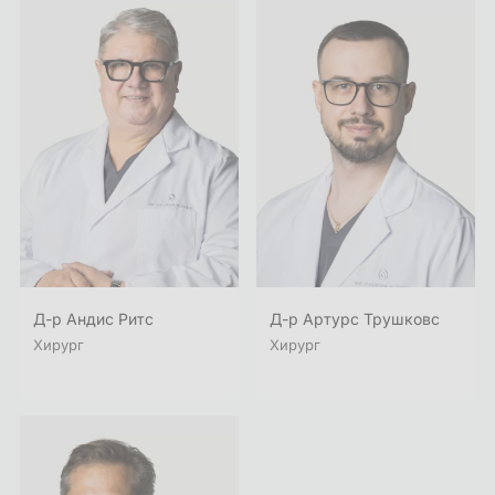
Д-р Андис Ритс
Д-р Артурс Трушковс
Хирург
Хирург