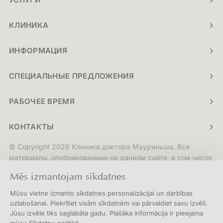
КЛИНИКА
ИНФОРМАЦИЯ
СПЕЦИАЛЬНЫЕ ПРЕДЛОЖЕНИЯ
РАБОЧЕЕ ВРЕМЯ
КОНТАКТЫ
© Copyright 2026 Клиника доктора Мауриньша. Все
материалы, опубликованные на данном сайте, в том числе
включая, помимо возможных прочих, тексты,
Mēs izmantojam sīkdatnes
изображения, логотипы, графику и дизайн, защищены
авторскими правами. Любое воспроизведение,
Mūsu vietne izmanto sīkdatnes personalizācijai un darbības
копирование, распространение или публикация данных
uzlabošanai. Piekrītiet visām sīkdatnēm vai pārvaldiet savu izvēli.
материалов без предварительного письменного
Jūsu izvēle tiks saglabāta gadu. Plašāka informācija ir pieejama