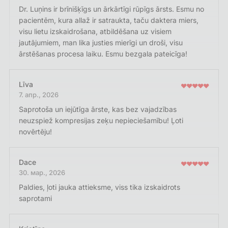
Dr. Luņins ir brīnišķīgs un ārkārtīgi rūpīgs ārsts. Esmu no
pacientēm, kura allaž ir satraukta, taču daktera miers,
visu lietu izskaidrošana, atbildēšana uz visiem
jautājumiem, man lika justies mierīgi un droši, visu
ārstēšanas procesa laiku. Esmu bezgala pateicīga!
Līva
7. апр., 2026
Saprotoša un iejūtīga ārste, kas bez vajadzības
neuzspiež kompresijas zeķu nepieciešamību! Ļoti
novērtēju!
Dace
30. мар., 2026
Paldies, ļoti jauka attieksme, viss tika izskaidrots
saprotami