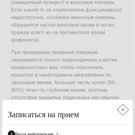
(«мышечный пузырь») и венозные клапаны.
Если какой-то из компонентов функционирует
недостаточно, особенно венозные клапаны,
образуется застой венозной крови в ногах,
прежде всего из-за противотока крови
(рефлюкса).
При проведении лазерной операции
закрываются только поврежденные участки
поверхностных вен, чтобы обеспечить
кровоток в необходимом направлении по
здоровым венам. Большая часть крови (85–
90%) течет по глубоким венам, поэтому
отсутствие закрытых подкожных вен обычно
не приводит к нарушению венозного
кровообращения.
Записаться на прием
В Клинике доктора Мауриньша все врачи
придерживаются единых принципов. Всем
Ваша информация
1
2