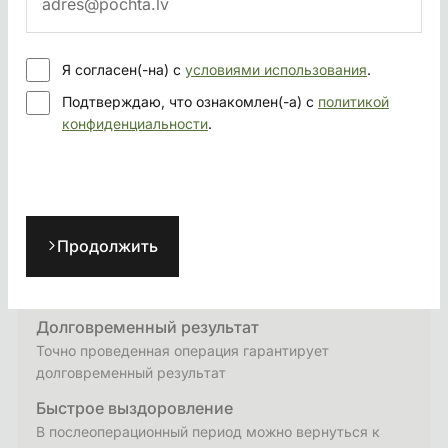
противоток крови.
Я согласен(-на) с
условиями использования
.
ВАЖНО ЗНАТЬ
Подтверждаю, что ознакомлен(-а) с
политикой
конфиденциальности
.
Без компрессионных чулок
Если проводится лазерная операция без удаления
боковых веток, в послеоперационный период не
требуются компрессионные чулки
Продолжить
Легкая подготовка
Перед операцией нужна только дуплекс-
ультрасонография вен ног
Долговременный результат
Точно проведенная операция гарантирует
долговременный результат
Быстрое выздоровление
В послеоперационный период можно вернуться к