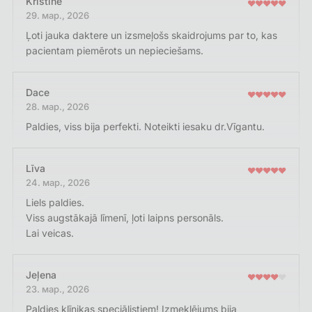
Kristīne
29. мар., 2026
Ļoti jauka daktere un izsmeļošs skaidrojums par to, kas
pacientam piemērots un nepieciešams.
Dace
28. мар., 2026
Paldies, viss bija perfekti. Noteikti iesaku dr.Vīgantu.
Līva
24. мар., 2026
Liels paldies.
Viss augstākajā līmenī, ļoti laipns personāls.
Lai veicas.
Jeļena
23. мар., 2026
Paldies klīnikas speciālistiem! Izmeklējums bija