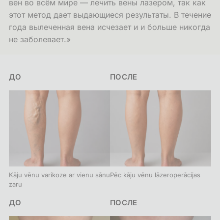
вен во всём мире — лечить вены лазером, так как
этот метод дает выдающиеся результаты. В течение
года вылеченная вена исчезает и и больше никогда
не заболевает.»
ДО И ПОСЛЕ
ПРИМЕР
ДО
ПОСЛЕ
Kāju vēnu varikoze ar vienu sānu
Pēc kāju vēnu lāzeroperācijas
zaru
ПРИМЕР
ДО
ПОСЛЕ