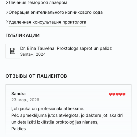
Лечение геморроя лазером
Операция эпителиального копчикового хода
Удаленная консультация проктолога
ПУБЛИКАЦИИ
Dr. Elīna Tauvēna: Proktologs saprot un palīdz
Santa+, 2024
ОТЗЫВЫ ОТ ПАЦИЕНТОВ
Sandra
23. мар., 2026
Ļoti jauka un profesionāla attieksme.
Pēc apmeklējuma jutos atvieglota, jo daktere ļoti skaidri
un detalizēti izklāstīja proktoloģijas nianses,
Paldies