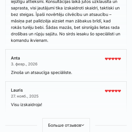
iejūtīgu attieksmi. Konsultācijas laikā jutos uzklausīta un
saprasta, visi jautājumi tika izskaidroti skaidri, taktiski un
bez steigas. Īpaši novērtēju cilvēcību un atsaucību –
māsiņa pat palīdzēja aizsiet man zābakus brīdī, kad
rokās turēju bebi. Šādas mazās, bet sirsnīgās lietas rada
drošības un rūpju sajūtu. No sirds iesaku šo speciālisti un
komandu ikvienam.
Anta
3. февр., 2026
Zinoša un atsaucīga speciāliste.
Lauris
27. нояб., 2025
Visu izskaidroja!
Больше отзывов