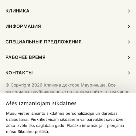
КЛИНИКА
ИНФОРМАЦИЯ
СПЕЦИАЛЬНЫЕ ПРЕДЛОЖЕНИЯ
РАБОЧЕЕ ВРЕМЯ
КОНТАКТЫ
© Copyright 2026 Клиника доктора Мауриньша. Все
материалы, опубликованные на данном сайте, в том числе
включая, помимо возможных прочих, тексты,
Mēs izmantojam sīkdatnes
изображения, логотипы, графику и дизайн, защищены
авторскими правами. Любое воспроизведение,
Mūsu vietne izmanto sīkdatnes personalizācijai un darbības
копирование, распространение или публикация данных
uzlabošanai. Piekrītiet visām sīkdatnēm vai pārvaldiet savu izvēli.
материалов без предварительного письменного
Jūsu izvēle tiks saglabāta gadu. Plašāka informācija ir pieejama
mūsu Sīkdatņu politikā.
разрешения строго запрещено.