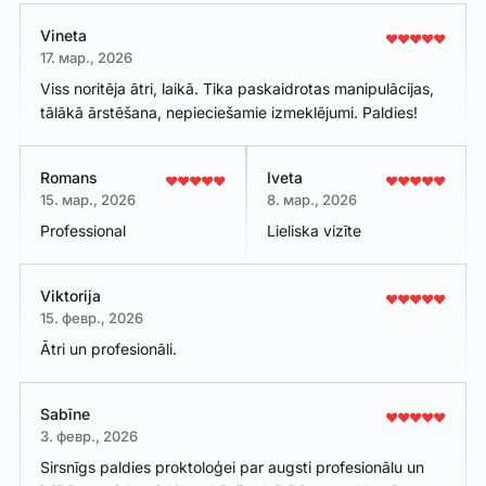
Vineta
17. мар., 2026
Viss noritēja ātri, laikā. Tika paskaidrotas manipulācijas,
tālākā ārstēšana, nepieciešamie izmeklējumi. Paldies!
Romans
Iveta
15. мар., 2026
8. мар., 2026
Professional
Lieliska vizīte
Viktorija
15. февр., 2026
Ātri un profesionāli.
Sabīne
3. февр., 2026
Sirsnīgs paldies proktoloģei par augsti profesionālu un