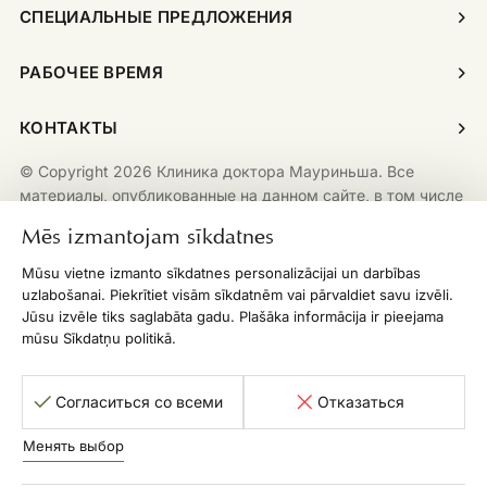
СПЕЦИАЛЬНЫЕ ПРЕДЛОЖЕНИЯ
РАБОЧЕЕ ВРЕМЯ
КОНТАКТЫ
© Copyright 2026 Клиника доктора Мауриньша. Все
материалы, опубликованные на данном сайте, в том числе
включая, помимо возможных прочих, тексты,
Mēs izmantojam sīkdatnes
изображения, логотипы, графику и дизайн, защищены
авторскими правами. Любое воспроизведение,
Mūsu vietne izmanto sīkdatnes personalizācijai un darbības
копирование, распространение или публикация данных
uzlabošanai. Piekrītiet visām sīkdatnēm vai pārvaldiet savu izvēli.
материалов без предварительного письменного
Jūsu izvēle tiks saglabāta gadu. Plašāka informācija ir pieejama
mūsu Sīkdatņu politikā.
разрешения строго запрещено.
К.м.у.: 010000161
Согласиться со всеми
Отказаться
Политика конфиденциальности
Sīkdatņu iestatījumi un atteikšanās
Менять выбор