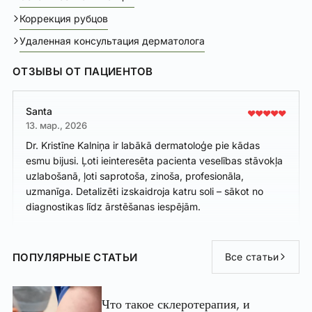
Коррекция рубцов
Удаленная консультация дерматолога
ОТЗЫВЫ ОТ ПАЦИЕНТОВ
Santa
13. мар., 2026
Dr. Kristīne Kalniņa ir labākā dermatoloģe pie kādas
esmu bijusi. Ļoti ieinteresēta pacienta veselības stāvokļa
uzlabošanā, ļoti saprotoša, zinoša, profesionāla,
uzmanīga. Detalizēti izskaidroja katru soli – sākot no
diagnostikas līdz ārstēšanas iespējām.
ПОПУЛЯРНЫЕ СТАТЬИ
Все статьи
Что такое склеротерапия, и