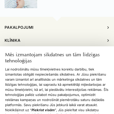
PAKALPOJUMI
KLĪNIKA
INFORMĀCIJA
Mēs izmantojam sīkdatnes un tām līdzīgas
tehnoloģijas
ĪPAŠIE PIEDĀVĀJUMI
Lai nodrošinātu mūsu tīmekļvietnes korektu darbību, tiek
izmantotas obligāti nepieciešamās sīkdatnes. Ar Jūsu piekrišanu
DARBA LAIKS
varam izmantot arī analītiskās un mārketinga sīkdatnes un tām
līdzīgas tehnoloģijas, lai saprastu kā apmeklētāji mijiedarbojas ar
mūsu tīmekļvietni, kā arī, lai piedāvātu interesējošas reklāmas. Šīs
KONTAKTI
tehnoloģijas palīdz uzlabot mūsu pakalpojumus, optimizēt
reklāmas kampaņas un nodrošināt piemērotāku saturu dažādās
© Copyright 2026 Dr. Mauriņa klīnika. Visi šajā vietnē
platformās. Savu piekrišanu Jūs jebkurā laikā varat atsaukt.
publicētie materiāli, ieskaitot, bet neaprobežojoties ar
Noklikšķinot uz “
Piekrist visām
”, Jūs piekrītat visu sīkdatņu
tekstiem, attēliem, logotipiem, grafiku un dizainu, ir