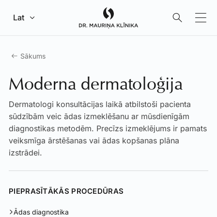
Pāriet uz galveno saturu
Lat
Sākums
Moderna dermatoloģija
Dermatologi konsultācijas laikā atbilstoši pacienta
sūdzībām veic ādas izmeklēšanu ar mūsdienīgām
diagnostikas metodēm. Precīzs izmeklējums ir pamats
veiksmīga ārstēšanas vai ādas kopšanas plāna
izstrādei.
PIEPRASĪTĀKĀS PROCEDŪRAS
Ādas diagnostika