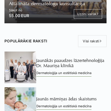
Attālināta dermatologa konsultācija
Sākot no
Uzzini vairāk
55.00 EUR
POPULĀRĀKIE RAKSTI
Visi raksti
Jaunākās paaudzes lāzertehnoloģija
Dr. Mauriņa klīnikā
Dermatoloģija un estētiskā medicīna
Jaunās māmiņas ādas skaistums
Dermatoloģija un estētiskā medicīna