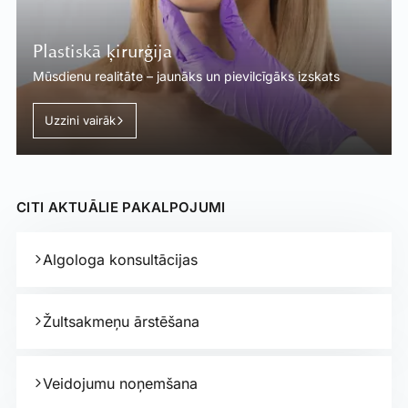
Plastiskā ķirurģija
Mūsdienu realitāte – jaunāks un pievilcīgāks izskats
Uzzini vairāk
CITI AKTUĀLIE PAKALPOJUMI
Algologa konsultācijas
Žultsakmeņu ārstēšana
Veidojumu noņemšana