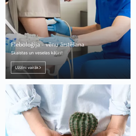
Fleboloģija - vēnu ārstēšana
Skaistas un veselas kājas!
Uzzini vairāk