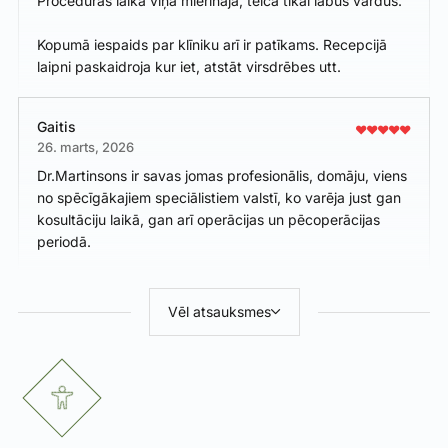
Procedūras laikā viņa mierināja, teica tikai labus vārdus.
Kopumā iespaids par klīniku arī ir patīkams. Recepcijā
laipni paskaidroja kur iet, atstāt virsdrēbes utt.
Gaitis
26. marts, 2026
Dr.Martinsons ir savas jomas profesionālis, domāju, viens
no spēcīgākajiem speciālistiem valstī, ko varēja just gan
kosultāciju laikā, gan arī operācijas un pēcoperācijas
periodā.
Vēl atsauksmes