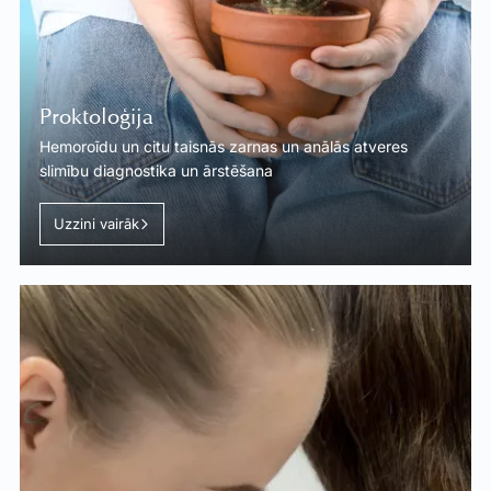
Proktoloģija
Hemoroīdu un citu taisnās zarnas un anālās atveres
slimību diagnostika un ārstēšana
Uzzini vairāk