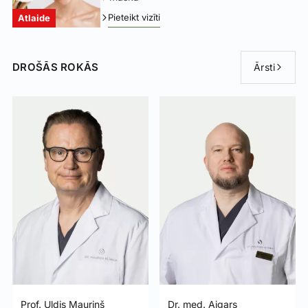
Pieteikt vizīti
Atlaide
DROŠĀS ROKĀS
Ārsti
Prof. Uldis Mauriņš
Dr. med. Aigars