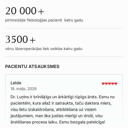
20 000+
pirmreizējie fleboloģijas pacienti katru gadu
3500+
vēnu lāzeroperācijas tiek veiktas katru gadu
PACIENTU ATSAUKSMES
Lelde
19. maijs, 2026
Dr. Luņins ir brīnišķīgs un ārkārtīgi rūpīgs ārsts. Esmu no
pacientēm, kura allaž ir satraukta, taču daktera miers,
visu lietu izskaidrošana, atbildēšana uz visiem
jautājumiem, man lika justies mierīgi un droši, visu
ārstēšanas procesa laiku. Esmu bezgala pateicīga!