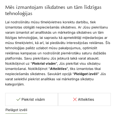
INFORMĀCIJA
Mēs izmantojam sīkdatnes un tām līdzīgas
tehnoloģijas
ĪPAŠIE PIEDĀVĀJUMI
Lai nodrošinātu mūsu tīmekļvietnes korektu darbību, tiek
izmantotas obligāti nepieciešamās sīkdatnes. Ar Jūsu piekrišanu
DARBA LAIKS
varam izmantot arī analītiskās un mārketinga sīkdatnes un tām
līdzīgas tehnoloģijas, lai saprastu kā apmeklētāji mijiedarbojas ar
mūsu tīmekļvietni, kā arī, lai piedāvātu interesējošas reklāmas. Šīs
KONTAKTI
tehnoloģijas palīdz uzlabot mūsu pakalpojumus, optimizēt
reklāmas kampaņas un nodrošināt piemērotāku saturu dažādās
© Copyright 2026 Dr. Mauriņa klīnika. Visi šajā vietnē
platformās. Savu piekrišanu Jūs jebkurā laikā varat atsaukt.
publicētie materiāli, ieskaitot, bet neaprobežojoties ar
Noklikšķinot uz “
Piekrist visām
”, Jūs piekrītat visu sīkdatņu
tekstiem, attēliem, logotipiem, grafiku un dizainu, ir
izmantošanai. Noklikšķinot “
Atteikties
”, tiks izmantotas tikai
aizsargātas ar autortiesībām. Šo materiālu jebkāda veida
nepieciešamās sīkdatnes. Savukārt opcijā “
Pielāgot izvēli
” Jūs
reproducēšana, kopēšana, izplatīšana vai publicēšana bez
varat selektīvi piekrist analītikas vai mārketinga sīkdatņu
kategorijām.
iepriekšējas rakstiskas atļaujas ir stingri aizliegta.
Ā.i.k.: 010000161
Piekrist visām
Atteikties
Privātuma politika
Sīkdatņu iestatījumi un atteikšanās
Pielāgot izvēli