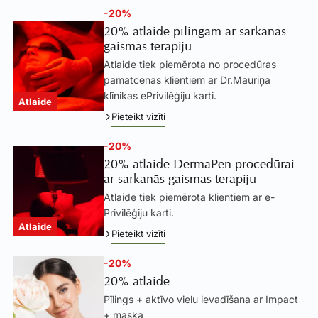
-20%
20% atlaide pīlingam ar sarkanās
gaismas terapiju
Atlaide tiek piemērota no procedūras
pamatcenas klientiem ar Dr.Mauriņa
klīnikas ePrivilēģiju karti.
Atlaide
Pieteikt vizīti
-20%
20% atlaide DermaPen procedūrai
ar sarkanās gaismas terapiju
Atlaide tiek piemērota klientiem ar e-
Privilēģiju karti.
Atlaide
Pieteikt vizīti
-20%
20% atlaide
Pīlings + aktīvo vielu ievadīšana ar Impact
+ maska