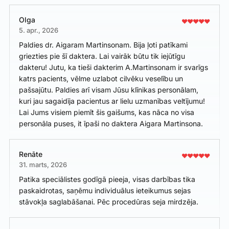
Olga
5. apr., 2026
Paldies dr. Aigaram Martinsonam. Bija ļoti patīkami
griezties pie šī daktera. Lai vairāk būtu tik iejūtīgu
dakteru! Jutu, ka tieši dakterim A.Martinsonam ir svarīgs
katrs pacients, vēlme uzlabot cilvēku veselību un
pašsajūtu. Paldies arī visam Jūsu klīnikas personālam,
kuri jau sagaidīja pacientus ar lielu uzmanības veltījumu!
Lai Jums visiem piemīt šis gaišums, kas nāca no visa
personāla puses, it īpaši no daktera Aigara Martinsona.
Renāte
31. marts, 2026
Patika speciālistes godīgā pieeja, visas darbības tika
paskaidrotas, saņēmu individuālus ieteikumus sejas
stāvokļa saglabāšanai. Pēc procedūras seja mirdzēja.