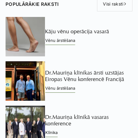
POPULĀRĀKIE RAKSTI
Visi raksti
Kāju vēnu operācija vasarā
Vēnu ārstēšana
Dr.Mauriņa klīnikas ārsti uzstājas
Eiropas Vēnu konferencē Francijā
Vēnu ārstēšana
Dr.Mauriņa klīnikā vasaras
konference
Klīnika