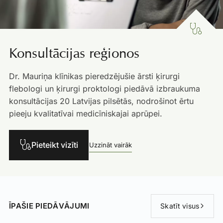
Konsultācijas reģionos
Dr. Mauriņa klīnikas pieredzējušie ārsti ķirurgi
flebologi un ķirurgi proktologi piedāvā izbraukuma
konsultācijas 20 Latvijas pilsētās, nodrošinot ērtu
pieeju kvalitatīvai medicīniskajai aprūpei.
Pieteikt vizīti
Uzzināt vairāk
ĪPAŠIE PIEDĀVĀJUMI
Skatīt visus