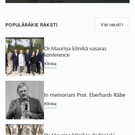
POPULĀRĀKIE RAKSTI
Visi raksti
Dr.Mauriņa klīnikā vasaras
konference
Klīnika
In memoriam Prof. Eberhards Rābe
Klīnika