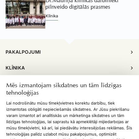
Dr.Mauriņa klīnikas darbinieki
pilnveido digitālās prasmes
Klīnika
PAKALPOJUMI
KLĪNIKA
INFORMĀCIJA
Mēs izmantojam sīkdatnes un tām līdzīgas
tehnoloģijas
ĪPAŠIE PIEDĀVĀJUMI
Lai nodrošinātu mūsu tīmekļvietnes korektu darbību, tiek
izmantotas obligāti nepieciešamās sīkdatnes. Ar Jūsu piekrišanu
DARBA LAIKS
varam izmantot arī analītiskās un mārketinga sīkdatnes un tām
līdzīgas tehnoloģijas, lai saprastu kā apmeklētāji mijiedarbojas ar
mūsu tīmekļvietni, kā arī, lai piedāvātu interesējošas reklāmas. Šīs
KONTAKTI
tehnoloģijas palīdz uzlabot mūsu pakalpojumus, optimizēt