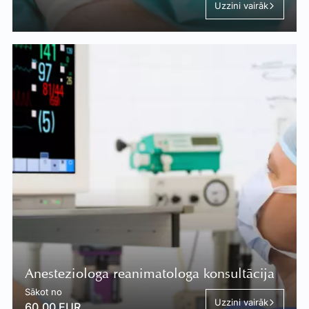
Uzzini vairāk
Anesteziologa reanimatologa konsultācija
Sākot no
Uzzini vairāk
60.00 EUR