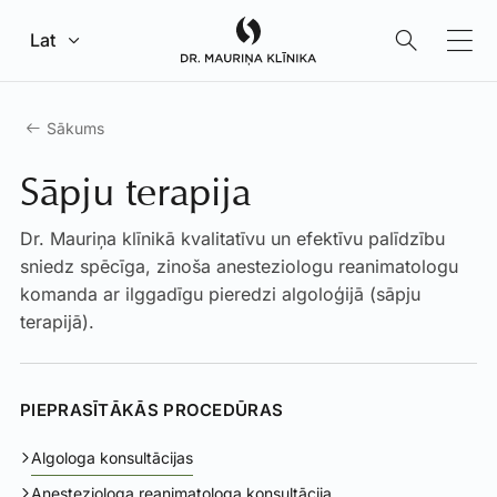
Pāriet uz galveno saturu
Lat
Sākums
Sāpju terapija
Dr. Mauriņa klīnikā kvalitatīvu un efektīvu palīdzību
sniedz spēcīga, zinoša anesteziologu reanimatologu
komanda ar ilggadīgu pieredzi algoloģijā (sāpju
terapijā).
PIEPRASĪTĀKĀS PROCEDŪRAS
Algologa konsultācijas
Anesteziologa reanimatologa konsultācija