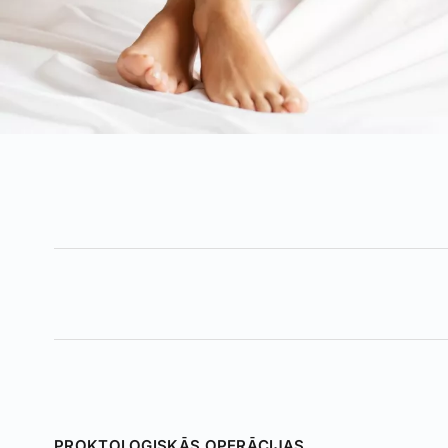
PROKTOLOĢISKĀS OPERĀCIJAS