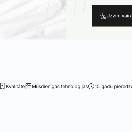
Uzzini vair
Kvalitāte
Mūsdienīgas tehnoloģijas
15 gadu pieredz