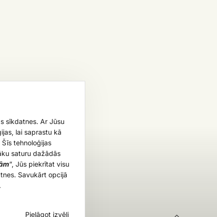
ās sīkdatnes. Ar Jūsu
jas, lai saprastu kā
 Šīs tehnoloģijas
āku saturu dažādās
sām
”, Jūs piekrītat visu
atnes. Savukārt opcijā
.
Pielāgot izvēli