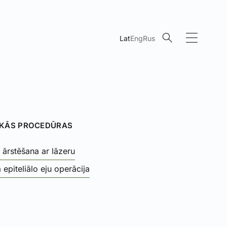
Lat
Eng
Rus
ĀKĀS PROCEDŪRAS
ārstēšana ar lāzeru
 epiteliālo eju operācija