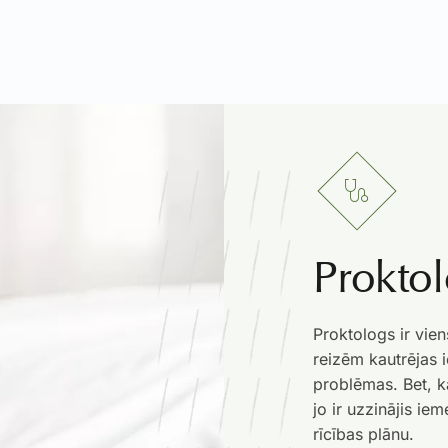
Proktol
Proktologs ir vien
reizēm kautrējas i
problēmas. Bet, ka
jo ir uzzinājis i
rīcības plānu.