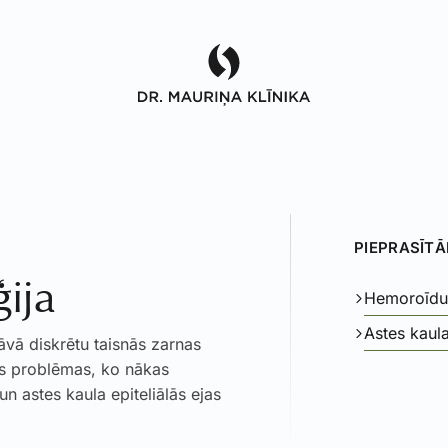
PIEPRASĪT
ija
Hemoroīdu 
Astes kaula
dāvā diskrētu taisnās zarnas
ās problēmas, ko nākas
un astes kaula epiteliālās ejas