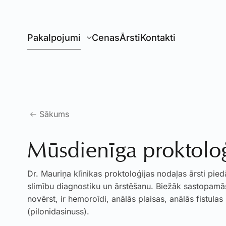
Pāriet uz galveno saturu
Pakalpojumi
Cenas
Ārsti
Kontakti
Sākums
Mūsdienīga proktoloģ
Dr. Mauriņa klīnikas proktoloģijas nodaļas ārsti pie
slimību diagnostiku un ārstēšanu. Biežāk sastopam
novērst, ir hemoroīdi, anālās plaisas, anālās fistulas 
(pilonidasinuss).