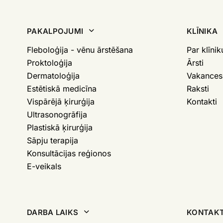
PAKALPOJUMI
KLĪNIKA
Fleboloģija - vēnu ārstēšana
Par klīnik
Proktoloģija
Ārsti
Dermatoloģija
Vakances
Estētiskā medicīna
Raksti
Vispārējā ķirurģija
Kontakti
Ultrasonogrāfija
Plastiskā ķirurģija
Sāpju terapija
Konsultācijas reģionos
E-veikals
DARBA LAIKS
KONTAKT