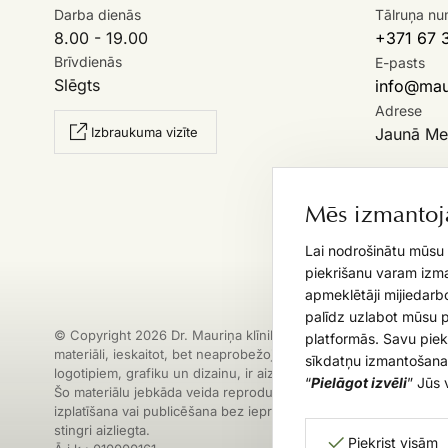
Darba dienās
Tālruņa nu
8.00 - 19.00
+371 67 
Brīvdienās
E-pasts
Slēgts
info@maur
Adrese
Izbraukuma vizīte
Jaunā Mež
Kā nokļūt 
Mēs izmantoja
Klīnika
traucē
Lai nodrošinātu mūsu 
piekrišanu varam izman
apmeklētāji mijiedarbo
palīdz uzlabot mūsu 
© Copyright 2026 Dr. Mauriņa klīnika. Visi šajā vietnē publicētie
platformās. Savu piek
materiāli, ieskaitot, bet neaprobežojoties ar tekstiem, attēliem,
sīkdatņu izmantošanai
logotipiem, grafiku un dizainu, ir aizsargātas ar autortiesībām.
“
Pielāgot izvēli
” Jūs 
Šo materiālu jebkāda veida reproducēšana, kopēšana,
izplatīšana vai publicēšana bez iepriekšējas rakstiskas atļaujas i
stingri aizliegta.
Piekrist visām