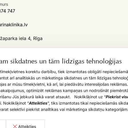
murs
374 747
inaklinika.lv
aparka iela 4, Rīga
pie mums?
m sīkdatnes un tām līdzīgas tehnoloģijas
 pieejama cilvēkiem ar kustību
jumiem
tīmekļvietnes korektu darbību, tiek izmantotas obligāti nepieciešam
tot arī analītiskās un mārketinga sīkdatnes un tām līdzīgas tehnoloģi
jas ar mūsu tīmekļvietni, kā arī, lai piedāvātu interesējošas reklāmas.
pakalpojumus, optimizēt reklāmas kampaņas un nodrošināt piemērot
rišanu Jūs jebkurā laikā varat atsaukt. Noklikšķinot uz “
Piekrist vi
. Noklikšķinot “
Atteikties
”, tiks izmantotas tikai nepieciešamās sīkd
varat selektīvi piekrist analītikas vai mārketinga sīkdatņu kategorijām
r
Atteikties