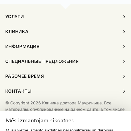
УСЛУГИ
КЛИНИКА
ИНФОРМАЦИЯ
СПЕЦИАЛЬНЫЕ ПРЕДЛОЖЕНИЯ
РАБОЧЕЕ ВРЕМЯ
КОНТАКТЫ
© Copyright 2026 Клиника доктора Мауриньша. Все
материалы, опубликованные на данном сайте, в том числе
включая, помимо возможных прочих, тексты,
Mēs izmantojam sīkdatnes
изображения, логотипы, графику и дизайн, защищены
авторскими правами. Любое воспроизведение,
Mūsu vietne izmanto sīkdatnes personalizācijai un darbības