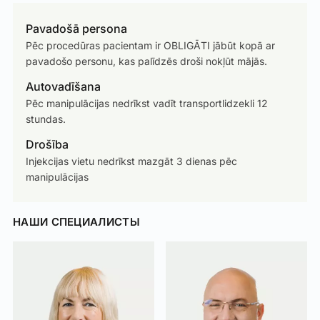
Pavadošā persona
Pēc procedūras pacientam ir OBLIGĀTI jābūt kopā ar
pavadošo personu, kas palīdzēs droši nokļūt mājās.
Autovadīšana
Pēc manipulācijas nedrīkst vadīt transportlidzekli 12
stundas.
Drošība
Injekcijas vietu nedrīkst mazgāt 3 dienas pēc
manipulācijas
НАШИ СПЕЦИАЛИСТЫ