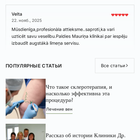
Velta
22. нояб., 2025
Mūsdienīga,profesionàla attieksme..saproti,ka vari
uzticēt savu veselību.Paldies Mauriņa klīnikai par iespēju
izbaudīt augstákà līmeņa servisu.
ПОПУЛЯРНЫЕ СТАТЬИ
Все статьи
Что такое склеротерапия, и
насколько эффективна эта
процедура?
Лечение вен
Рассказ об истории Клиники Др.