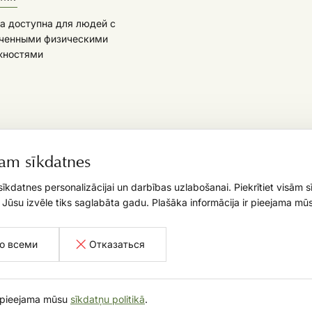
а доступна для людей с
ченными физическими
жностями
,
am sīkdatnes
īkdatnes personalizācijai un darbības uzlabošanai. Piekrītiet visām 
. Jūsu izvēle tiks saglabāta gadu. Plašāka informācija ir pieejama mūs
со всеми
Отказаться
r pieejama mūsu
sīkdatņu politikā
.