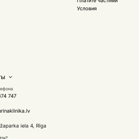
Платите частями
Условия
ТЫ
лефона
374 747
inaklinika.lv
aparka iela 4, Rīga
йти?