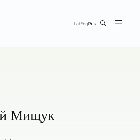
Lat
Eng
Rus
ей Мищук