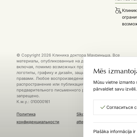
Клиник
ограни
возмо
© Copyright 2026 Клиника доктора Мауриньша. Все
материалы, опубликованные на данном сайте, в том числе
включая, помимо возможных прочих, тексты, изображения
Mēs izmantoj
логотипы, графику и дизайн, защищены авторскими
правами. Любое воспроизведение, копирование,
Mūsu vietne izmanto s
распространение или публикация данных материалов без
pārvaldiet savu izvēli
предварительного письменного разрешения строго
запрещено.
К.м.у.: 010000161
Согласиться 
Политика
Sīkdatņu iestatījumi un
конфиденциальности
atteikšanās
Plašāka informācija i