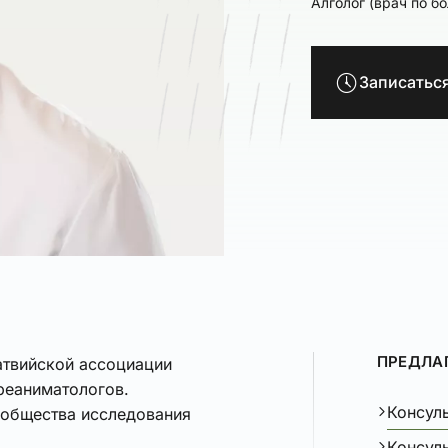
Алголог (врач по б
Записатьс
ПРЕДЛА
атвийской ассоциации
реаниматологов.
Консуль
 общества исследования
Консул