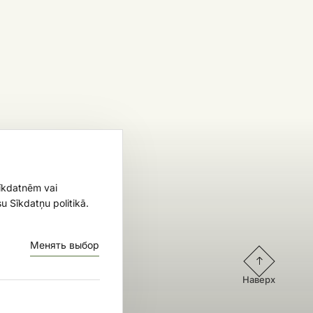
sīkdatnēm vai
u Sīkdatņu politikā.
Менять выбор
Наверх