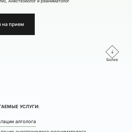
оли), Анестезиолог и реаниматолог
я на прием
Более
ГАЕМЫЕ УСЛУГИ:
тации алголога
ьтация анестезиолога-реаниматолога