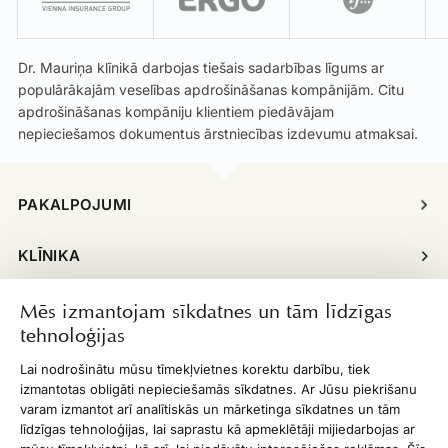
Dr. Mauriņa klīnikā darbojas tiešais sadarbības līgums ar
populārākajām veselības apdrošināšanas kompānijām. Citu
apdrošināšanas kompāniju klientiem piedāvājam
nepieciešamos dokumentus ārstniecības izdevumu atmaksai.
PAKALPOJUMI
KLĪNIKA
INFORMĀCIJA
Mēs izmantojam sīkdatnes un tām līdzīgas
tehnoloģijas
ĪPAŠIE PIEDĀVĀJUMI
Lai nodrošinātu mūsu tīmekļvietnes korektu darbību, tiek
izmantotas obligāti nepieciešamās sīkdatnes. Ar Jūsu piekrišanu
DARBA LAIKS
varam izmantot arī analītiskās un mārketinga sīkdatnes un tām
līdzīgas tehnoloģijas, lai saprastu kā apmeklētāji mijiedarbojas ar