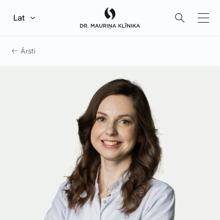
Pāriet uz galveno saturu
Lat
Ārsti