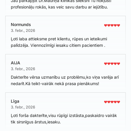
Jau pārkāpjot Dr.Mauriņa klīnikas slieksni Tu nokļūsti
profesionāļu rokās, kas veic savu darbu ar iejūtību.
Normunds
3. febr., 2026
Ļoti laba attieksme pret klientu, rūpes un ieteikumi
palīdzēja. Viennozīmīgi iesaku citiem pacientiem .
AIJA
3. febr., 2026
Dakterīte vērsa uzmanību uz problēmu,ko viņa varēja arī
nedarīt.Kā teikt-vairāk nekā prasa pienākums!
Līga
3. febr., 2026
Ļoti forša dakterīte,visu rūpīgi izstāsta,paskaidro vairāk
tik sirsnīgus ārstus,iesaku.