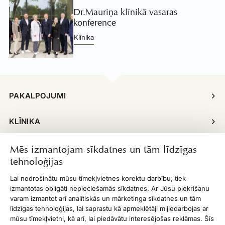
Dr.Mauriņa klīnikā vasaras
konference
Klīnika
PAKALPOJUMI
KLĪNIKA
INFORMĀCIJA
Mēs izmantojam sīkdatnes un tām līdzīgas
tehnoloģijas
ĪPAŠIE PIEDĀVĀJUMI
Lai nodrošinātu mūsu tīmekļvietnes korektu darbību, tiek
izmantotas obligāti nepieciešamās sīkdatnes. Ar Jūsu piekrišanu
DARBA LAIKS
varam izmantot arī analītiskās un mārketinga sīkdatnes un tām
līdzīgas tehnoloģijas, lai saprastu kā apmeklētāji mijiedarbojas ar
mūsu tīmekļvietni, kā arī, lai piedāvātu interesējošas reklāmas. Šīs
KONTAKTI