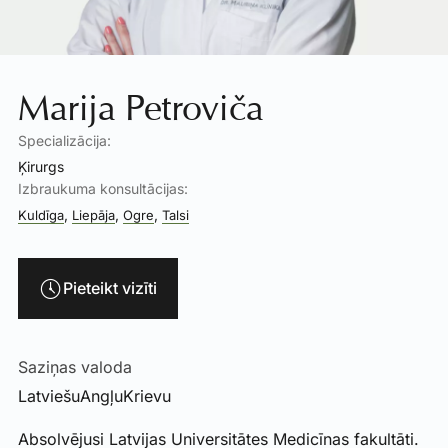
Marija Petroviča
Specializācija:
Ķirurgs
Izbraukuma konsultācijas:
,
,
,
Kuldīga
Liepāja
Ogre
Talsi
Pieteikt vizīti
Saziņas valoda
Latviešu
Angļu
Krievu
Absolvējusi Latvijas Universitātes Medicīnas fakultāti.