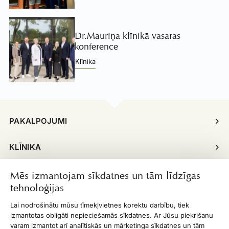
Dr.Mauriņa klīnikā vasaras
konference
Klīnika
PAKALPOJUMI
KLĪNIKA
INFORMĀCIJA
Mēs izmantojam sīkdatnes un tām līdzīgas
tehnoloģijas
ĪPAŠIE PIEDĀVĀJUMI
Lai nodrošinātu mūsu tīmekļvietnes korektu darbību, tiek
izmantotas obligāti nepieciešamās sīkdatnes. Ar Jūsu piekrišanu
DARBA LAIKS
varam izmantot arī analītiskās un mārketinga sīkdatnes un tām