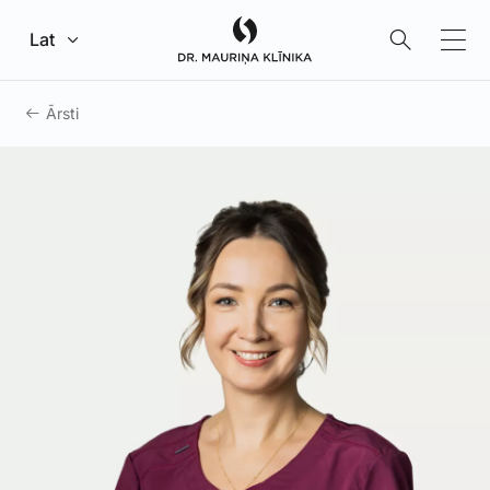
Pāriet uz galveno saturu
Lat
Ārsti