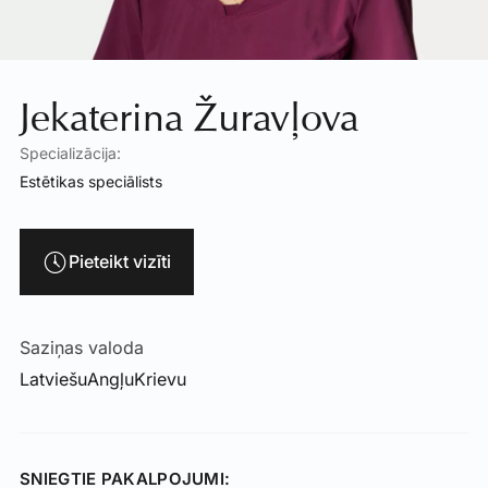
Jekaterina Žuravļova
Specializācija:
Estētikas speciālists
Pieteikt vizīti
Saziņas valoda
Latviešu
Angļu
Krievu
SNIEGTIE PAKALPOJUMI: