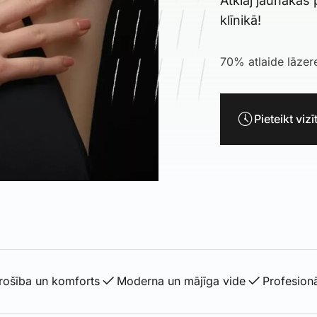
Atklāj jaunākās 
klīnikā!
70% atlaide lāzer
Pieteikt vizīt
rošība un komforts
Moderna un mājīga vide
Profesionāl