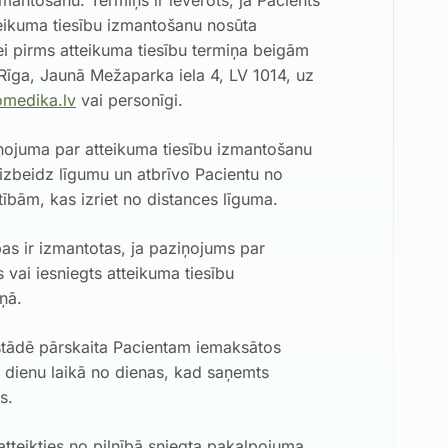
zmantošanu. Termiņš ir ievērots, ja Pacients
eikuma tiesību izmantošanu nosūta
ei pirms atteikuma tiesību termiņa beigām
Rīga, Jaunā Mežaparka iela 4, LV 1014, uz
omedika.lv
vai personīgi.
ņojuma par atteikuma tiesību izmantošanu
izbeidz līgumu un atbrīvo Pacientu no
ībām, kas izriet no distances līguma.
bas ir izmantotas, ja paziņojums par
s vai iesniegts atteikuma tiesību
ņā.
estādē pārskaita Pacientam iemaksātos
 dienu laikā no dienas, kad saņemts
s.
atteikties no pilnībā sniegta pakalpojuma.