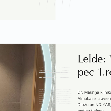
Lelde: 
pēc 1.r
Dr. Mauriņa klīni
AlmaLaser apvieno
Diožu un ND:YAR, 
matiņu tipiem: