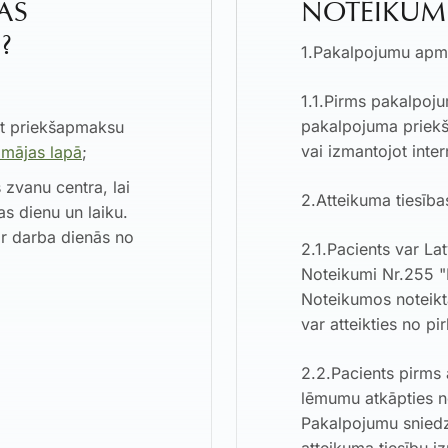
NĀS
NOTEIKUM
?
1.Pakalpojumu apm
1.1.Pirms pakalpoj
pakalpojuma priekš
et priekšapmaksu
vai izmantojot int
 mājas lapā
;
 zvanu centra, lai
2.Atteikuma tiesība
s dienu un laiku.
ir darba dienās no
2.1.Pacients var La
Noteikumi Nr.255 "
Noteikumos noteikta
var atteikties no p
2.2.Pacients pirms 
lēmumu atkāpties n
Pakalpojumu sniedz