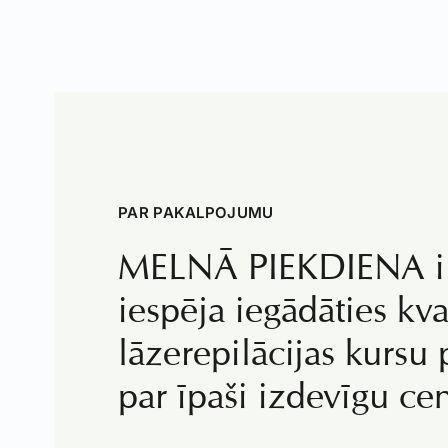
PAR PAKALPOJUMU
MELNĀ PIEKDIENA ir 
iespēja iegādāties kva
lāzerepilācijas kurs
par īpaši izdevīgu ce