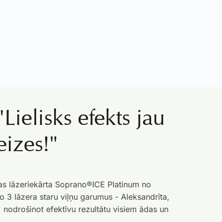
"Lielisks efekts jau
eizes!"
kas lāzeriekārta Soprano®ICE Platinum no
 3 lāzera staru viļņu garumus - Aleksandrīta,
nodrošinot efektīvu rezultātu visiem ādas un