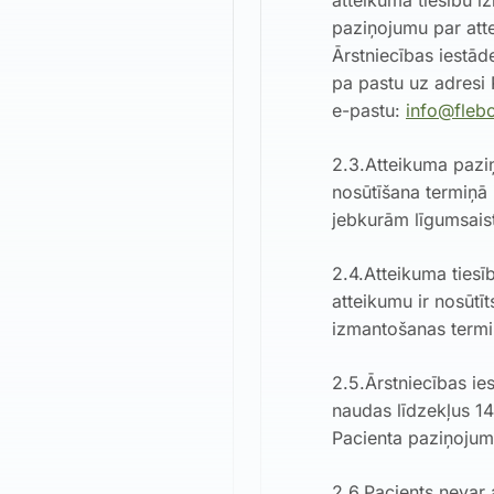
atteikuma tiesību i
paziņojumu par att
Ārstniecības iestād
pa pastu uz adresi 
e-pastu:
info@fleb
2.3.Atteikuma pazi
nosūtīšana termiņā 
jebkurām līgumsaist
2.4.Atteikuma tiesī
atteikumu ir nosūtīt
izmantošanas termi
2.5.Ārstniecības i
naudas līdzekļus 14
Pacienta paziņojum
2.6.Pacients nevar 