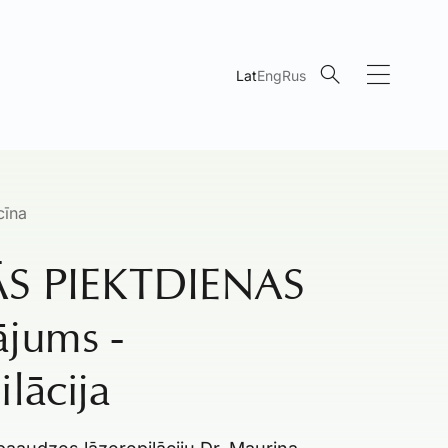
Lat
Eng
Rus
cīna
S PIEKTDIENAS
ājums -
ilācija