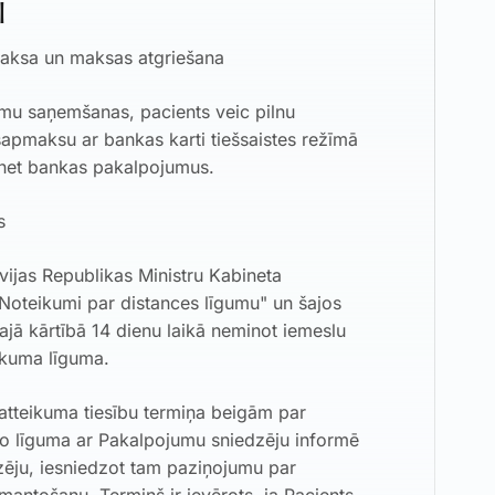
I
aksa un maksas atgriešana
umu saņemšanas, pacients veic pilnu
apmaksu ar bankas karti tiešsaistes režīmā
ernet bankas pakalpojumus.
s
tvijas Republikas Ministru Kabineta
Noteikumi par distances līgumu" un šajos
jā kārtībā 14 dienu laikā neminot iemeslu
irkuma līguma.
atteikuma tiesību termiņa beigām par
o līguma ar Pakalpojumu sniedzēju informē
ēju, iesniedzot tam paziņojumu par