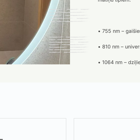
• 755 nm – gaišie
• 810 nm – univers
• 1064 nm – dziļi