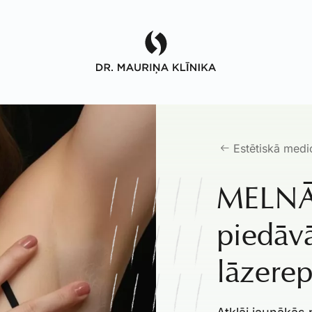
Estētiskā medi
MELNĀ
piedāv
lāzerep