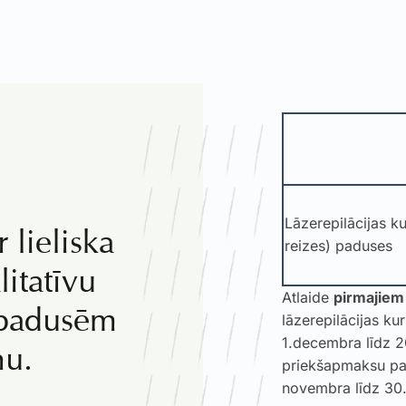
Lāzerepilācijas ku
lieliska
reizes) paduses
litatīvu
Atlaide
pirmajiem
u padusēm
lāzerepilācijas k
1.decembra līdz 2
nu.
priekšapmaksu pa
novembra līdz 30