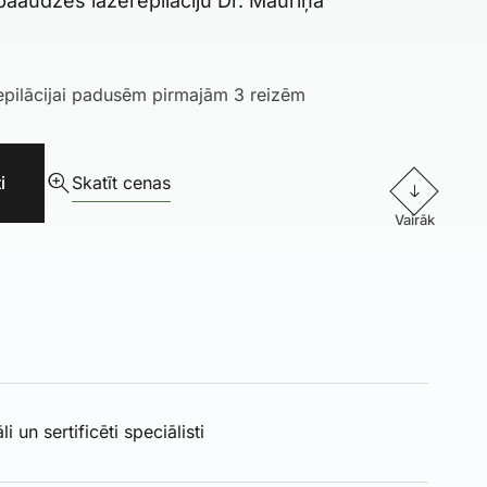
paaudzes lāzerepilāciju Dr. Mauriņa
epilācijai padusēm pirmajām 3 reizēm
i
Skatīt cenas
Vairāk
i un sertificēti speciālisti